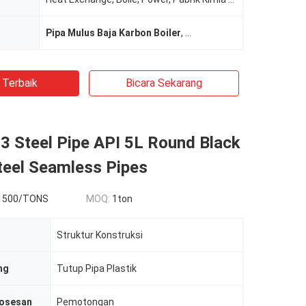
Pipa Mulus Baja Karbon Boiler
,
Pipa Mulus Baja Karbon A
 Terbaik
Bicara Sekarang
 Steel Pipe API 5L Round Black
teel Seamless Pipes
1500/TONS
MOQ:
1ton
Struktur Konstruksi
ng
Tutup Pipa Plastik
osesan
Pemotongan