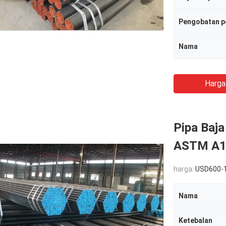
Pengobatan 
Nama
Harga
Pipa Baj
ASTM A10
harga:
USD600-
Nama
Ketebalan