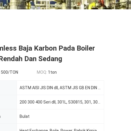
mless Baja Karbon Pada Boiler
Rendah Dan Sedang
1500/TON
MOQ:
1ton
ASTM AISI JIS DIN dll, ASTM JIS GB EN DIN DLL
200 300 400 Seri dll, 301L, S30815, 301, 304N
n
Bulat
Heat Exchange, Boile, Power, Pabrik Kimia dll