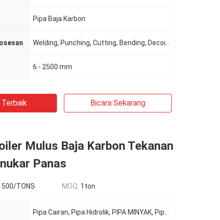
Pipa Baja Karbon
osesan
Welding, Punching, Cutting, Bending, Decoiling
6 - 2500 mm
 Terbaik
Bicara Sekarang
oiler Mulus Baja Karbon Tekanan
enukar Panas
1500/TONS
MOQ:
1ton
Pipa Cairan, Pipa Hidrolik, PIPA MINYAK, Pipa Struktur