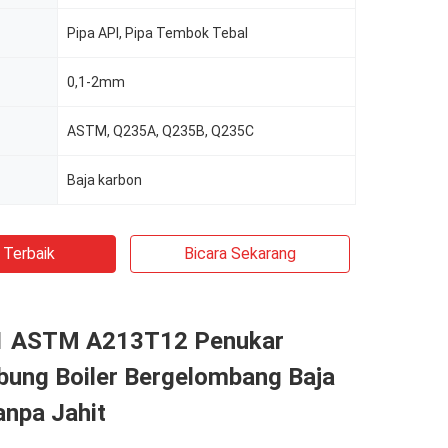
Pipa API, Pipa Tembok Tebal
0,1-2mm
ASTM, Q235A, Q235B, Q235C
Baja karbon
 Terbaik
Bicara Sekarang
1 ASTM A213T12 Penukar
bung Boiler Bergelombang Baja
anpa Jahit