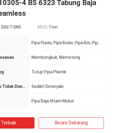
10305-4 BS 6323 Tabung Baja
eamless
1500/TONS
MOQ:
1ton
Pipa Fluida, Pipa Boiler, Pipa Bor, Pipa Hidrolik, Gas
osesan
Membungkuk, Memotong
ng
Tutup Pipa Plastik
Diminyaki atau Tidak Diminyaki
Sedikit Diminyaki
Pipa Baja Hitam Mulus
 Terbaik
Bicara Sekarang