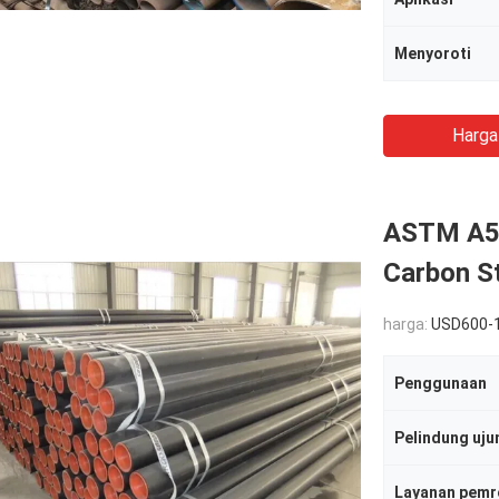
Menyoroti
Harga
ASTM A53
Carbon S
harga:
USD600-
Penggunaan
Pelindung uju
Layanan pemr