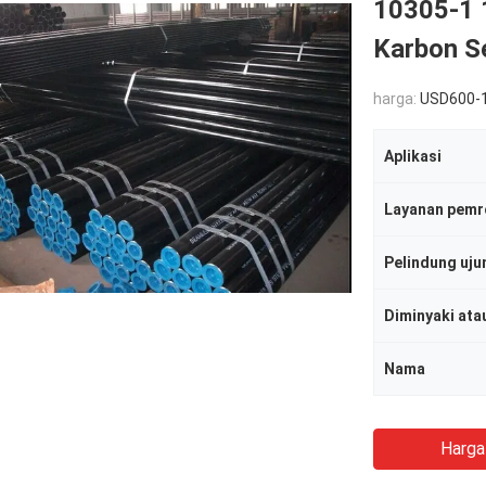
10305-1 
Karbon S
harga:
USD600-
Aplikasi
Layanan pemr
Pelindung uju
Nama
Harga