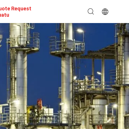
uote Request
uatu