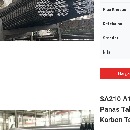
Pipa Khusus
Ketebalan
Standar
Nilai
Harga
SA210 A
Panas Ta
Karbon T