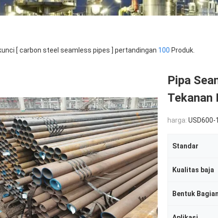
kunci [ carbon steel seamless pipes ] pertandingan
100
Produk.
Pipa Sea
Tekanan 
harga:
USD600-
Standar
Kualitas baja
Bentuk Bagia
Aplikasi