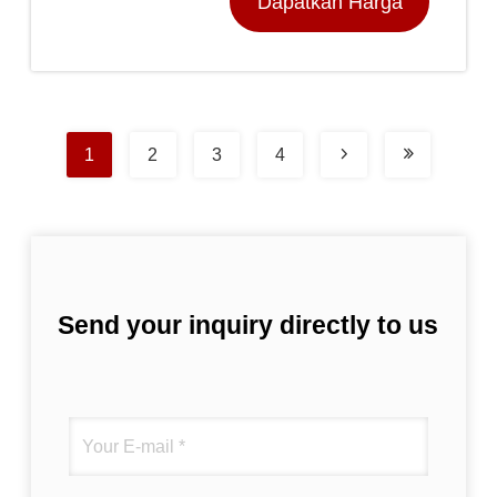
Dapatkan Harga
Terbaik
1
2
3
4
Send your inquiry directly to us