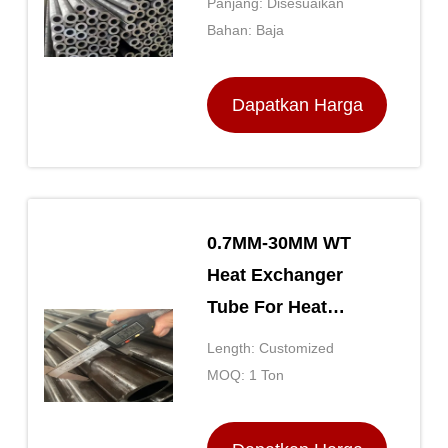
Panjang: Disesuaikan
ASTM A53
Bahan: Baja
Dapatkan Harga
Terbaik
0.7MM-30MM WT
Heat Exchanger
Tube For Heat
Transfer In Industrial
Length: Customized
Settings
MOQ: 1 Ton