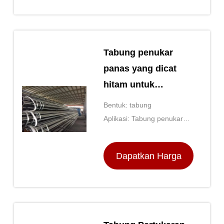
Terbaik
Tabung penukar
panas yang dicat
hitam untuk
ketahanan korosi
Bentuk: tabung
yang lebih baik
Aplikasi: Tabung penukar
panas
Dapatkan Harga
Terbaik