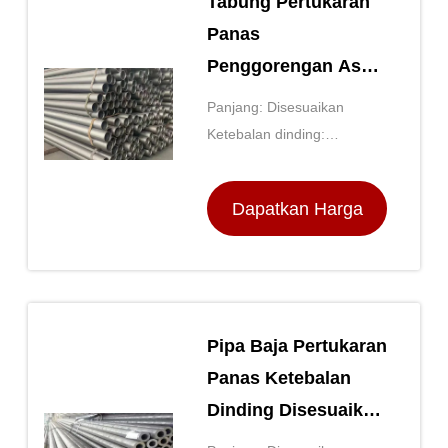
Tabung Pertukaran
Panas
Penggorengan Asam
Dengan Ketebalan
Panjang: Disesuaikan
Dinding yang
Ketebalan dinding:
Disesuaikan
Disesuaikan
Dapatkan Harga
Terbaik
Pipa Baja Pertukaran
Panas Ketebalan
Dinding Disesuaikan
Dengan Standar