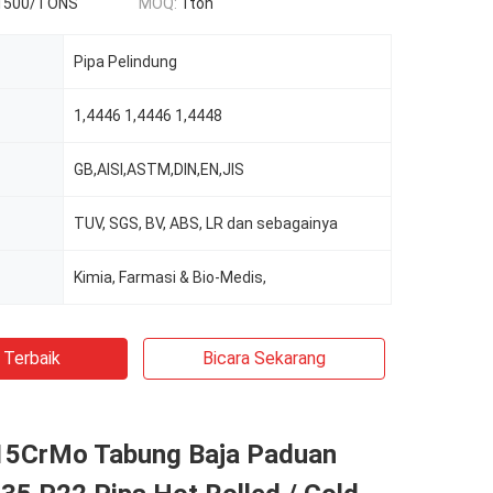
1500/TONS
MOQ:
1ton
Pipa Pelindung
1,4446 1,4446 1,4448
GB,AISI,ASTM,DIN,EN,JIS
TUV, SGS, BV, ABS, LR dan sebagainya
Kimia, Farmasi & Bio-Medis,
 Terbaik
Bicara Sekarang
5CrMo Tabung Baja Paduan