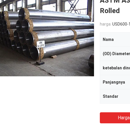
ASTM A33
Rolled
harga:
USD600-
Nama
(OD) Diameter
ketebalan din
Panjangnya
Standar
Harga