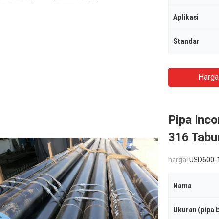
Aplikasi
Standar
Harga
Pipa Inco
316 Tabun
harga:
USD600-
Nama
Ukuran (pipa b