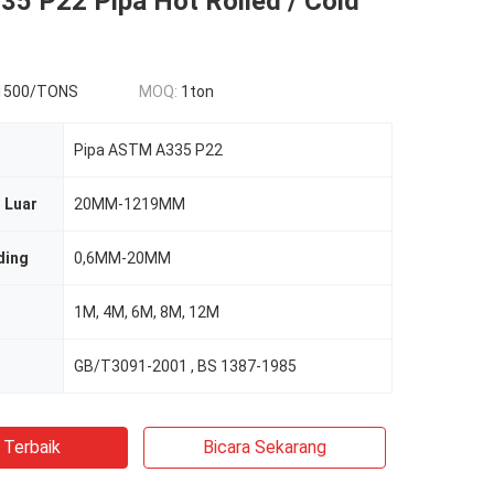
5 P22 Pipa Hot Rolled / Cold
1500/TONS
MOQ:
1ton
Pipa ASTM A335 P22
 Luar
20MM-1219MM
ding
0,6MM-20MM
1M, 4M, 6M, 8M, 12M
GB/T3091-2001 , BS 1387-1985
 Terbaik
Bicara Sekarang