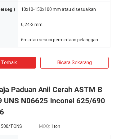
persegi)
10x10-150x100 mm atau disesuaikan
0,24-3 mm
6m atau sesuai permintaan pelanggan
 Terbaik
Bicara Sekarang
aja Paduan Anil Cerah ASTM B
9 UNS N06625 Inconel 625/690
6
1500/TONS
MOQ:
1ton