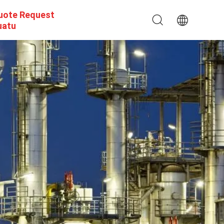
uote Request
uatu