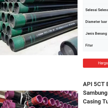
Selesai Seles
Diameter luar
Jenis Benang
Fitur
Harga
API 5CT 
Sambunga
Casing T