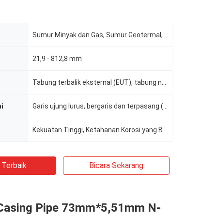
Sumur Minyak dan Gas, Sumur Geotermal, Sumur Air
21,9 - 812,8 mm
Tabung terbalik eksternal (EUT), tabung non-terbalik (NUT)
ai
Garis ujung lurus, bergaris dan terpasang (T&C), sendi flush
Kekuatan Tinggi, Ketahanan Korosi yang Baik
 Terbaik
Bicara Sekarang
Casing Pipe 73mm*5,51mm N-