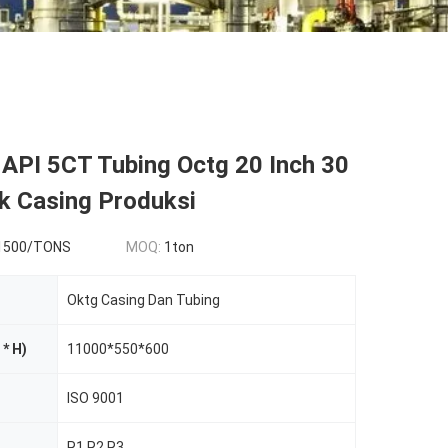
 API 5CT Tubing Octg 20 Inch 30
k Casing Produksi
1500/TONS
MOQ:
1ton
Oktg Casing Dan Tubing
 * H)
11000*550*600
ISO 9001
R1 R2 R3