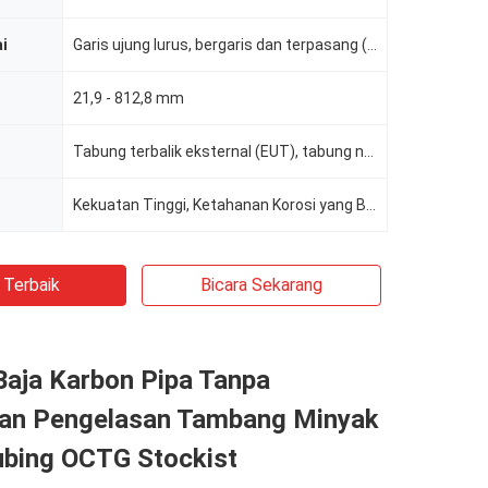
ai
Garis ujung lurus, bergaris dan terpasang (T&C), sendi flush
21,9 - 812,8 mm
Tabung terbalik eksternal (EUT), tabung non-terbalik (NUT)
Kekuatan Tinggi, Ketahanan Korosi yang Baik
 Terbaik
Bicara Sekarang
Baja Karbon Pipa Tanpa
n Pengelasan Tambang Minyak
ubing OCTG Stockist