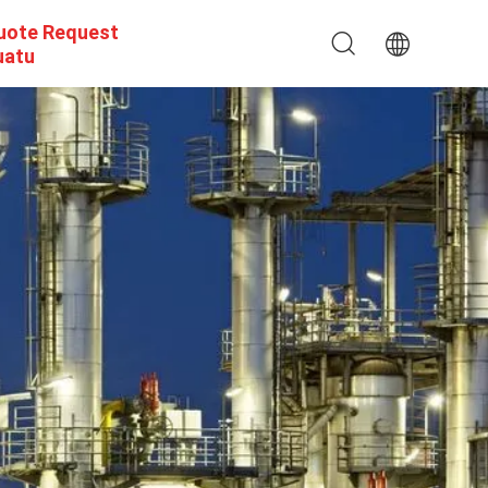
uote Request
uatu