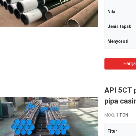
Nilai
Jenis tapak
Menyoroti
Harga
API 5CT p
pipa casi
MOQ:
1 TON
Fitur