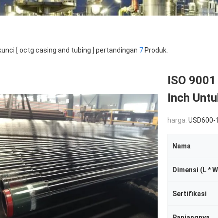
kunci [ octg casing and tubing ] pertandingan
7
Produk.
ISO 9001
Inch Untu
harga:
USD600-
Nama
Dimensi (L * W
Sertifikasi
Panjangnya