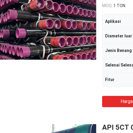
MOQ:
1 TON
Aplikasi
Diameter luar
Jenis Benang
Selesai Seles
Fitur
Harga
API 5CT 