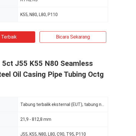
K55, N80, L80, P110
 Terbaik
Bicara Sekarang
pi 5ct J55 K55 N80 Seamless
eel Oil Casing Pipe Tubing Octg
Tabung terbalik eksternal (EUT), tabung non-terbalik (NUT)
21,9 - 812,8 mm
J55, K55, N80, L80, C90, T95, P110