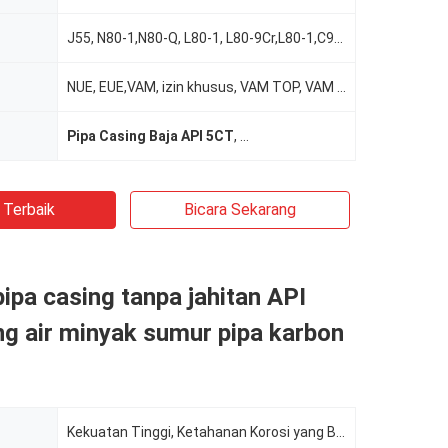
J55, N80-1,N80-Q, L80-1, L80-9Cr,L80-1,C90, T95, C95, P110, Q125
NUE, EUE,VAM, izin khusus, VAM TOP, VAM BARU.
Pipa Casing Baja API 5CT
,
Pipa Casing Baja K55
,
Pipa Bor
 Terbaik
Bicara Sekarang
ipa casing tanpa jahitan API
ng air minyak sumur pipa karbon
Kekuatan Tinggi, Ketahanan Korosi yang Baik