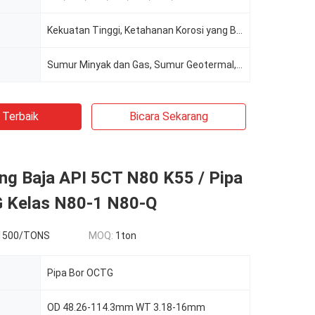
Kekuatan Tinggi, Ketahanan Korosi yang Baik
Sumur Minyak dan Gas, Sumur Geotermal, Sumur Air
 Terbaik
Bicara Sekarang
ng Baja API 5CT N80 K55 / Pipa
 Kelas N80-1 N80-Q
1500/TONS
MOQ:
1ton
Pipa Bor OCTG
OD 48.26-114.3mm WT 3.18-16mm