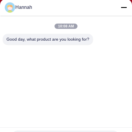
Hannah
10:08 AM
KIRIMKAN
Good day, what product are you looking for?
ALAMAT
Kamar 2408,2409,2410, Gedung Huakun, No.200 Bagian 2
Jalan Xiangfu Timur, Jalan Dongjing, Distrik Yuhua,
Changsha, China
JOHO STEEL CO., LTD
China Kualitas Baik Pipa Baja Seamless Pemasok.