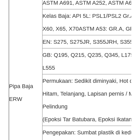
ASTM A691, ASTM A252, ASTM A672,
Kelas Baja: API 5L: PSL1/PSL2 Gr.A, G
X60, X65, X70ASTM A53: GR.A, GR.B
EN: S275, S275JR, S355JRH, S355J
GB: Q195, Q215, Q235, Q345, L175, L
L555
Permukaan: Sedikit diminyaki, Hot dip g
Pipa Baja
Hitam, Telanjang, Lapisan pernis / Miny
ERW
Pelindung
(Epoksi Tar Batubara, Epoksi Ikatan Fu
Pengepakan: Sumbat plastik di kedua 