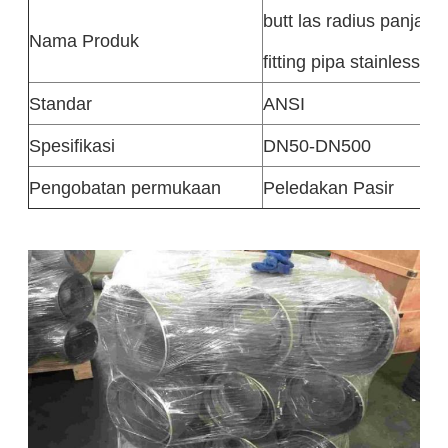
butt las radius panjang
Nama Produk
fitting pipa stainless st
Standar
ANSI
Spesifikasi
DN50-DN500
Pengobatan permukaan
Peledakan Pasir