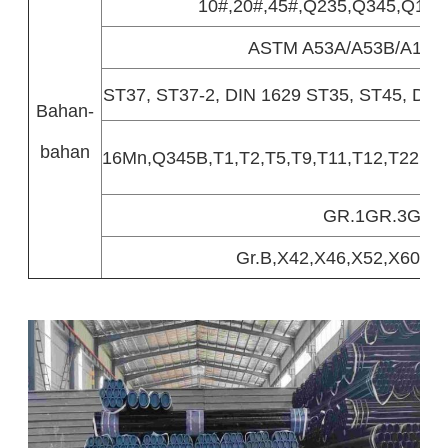
10#,20#,45#,Q235,Q345,Q19
ASTM A53A/A53B/A178C
ST37, ST37-2, DIN 1629 ST35, ST45, DIN
Bahan-
bahan
16Mn,Q345B,T1,T2,T5,T9,T11,T12,T22,T2
GR.1GR.3GR.
Gr.B,X42,X46,X52,X60,X