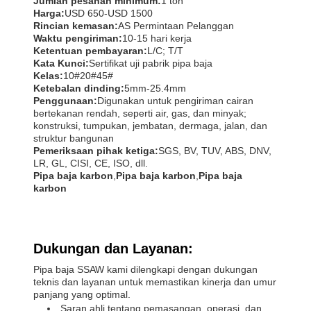
Jumlah pesanan minimum:
1 ton
Harga:
USD 650-USD 1500
Rincian kemasan:
AS Permintaan Pelanggan
Waktu pengiriman:
10-15 hari kerja
Ketentuan pembayaran:
L/C; T/T
Kata Kunci:
Sertifikat uji pabrik pipa baja
Kelas:
10#20#45#
Ketebalan dinding:
5mm-25.4mm
Penggunaan:
Digunakan untuk pengiriman cairan
bertekanan rendah, seperti air, gas, dan minyak;
konstruksi, tumpukan, jembatan, dermaga, jalan, dan
struktur bangunan
Pemeriksaan pihak ketiga:
SGS, BV, TUV, ABS, DNV,
LR, GL, CISI, CE, ISO, dll.
Pipa baja karbon
,
Pipa baja karbon
,
Pipa baja
karbon
Dukungan dan Layanan:
Pipa baja SSAW kami dilengkapi dengan dukungan
teknis dan layanan untuk memastikan kinerja dan umur
panjang yang optimal.
Saran ahli tentang pemasangan, operasi, dan