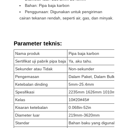
Bahan: Pipa baja karbon
Penggunaan: Digunakan untuk pengiriman
cairan tekanan rendah, seperti air, gas, dan minyak.
Parameter teknis:
Nama produk
Pipa baja karbon
Sertifikat uji pabrik pipa baja
Ya, aku tahu.
Sekunder atau Tidak
Non-sekunder
Pengemasan
Dalam Paket, Dalam Bulk, Dalam
Ketebalan dinding
5mm-25.4mm
Spesifikasi
2235mm 1626mm 1010mm
Kelas
10#20#45#
Kisaran ketebalan
0.068in-52in
Diameter luar
219mm-3620mm
Standar
Bahan baku yang digunakan unt