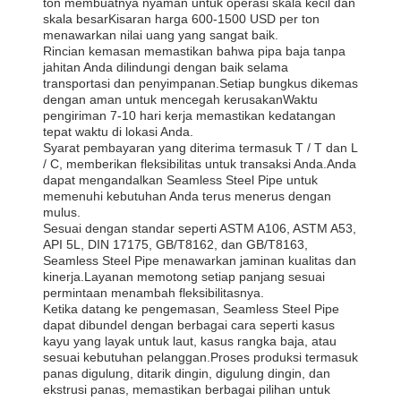
ton membuatnya nyaman untuk operasi skala kecil dan
skala besarKisaran harga 600-1500 USD per ton
menawarkan nilai uang yang sangat baik.
Rincian kemasan memastikan bahwa pipa baja tanpa
jahitan Anda dilindungi dengan baik selama
transportasi dan penyimpanan.Setiap bungkus dikemas
dengan aman untuk mencegah kerusakanWaktu
pengiriman 7-10 hari kerja memastikan kedatangan
tepat waktu di lokasi Anda.
Syarat pembayaran yang diterima termasuk T / T dan L
/ C, memberikan fleksibilitas untuk transaksi Anda.Anda
dapat mengandalkan Seamless Steel Pipe untuk
memenuhi kebutuhan Anda terus menerus dengan
mulus.
Sesuai dengan standar seperti ASTM A106, ASTM A53,
API 5L, DIN 17175, GB/T8162, dan GB/T8163,
Seamless Steel Pipe menawarkan jaminan kualitas dan
kinerja.Layanan memotong setiap panjang sesuai
permintaan menambah fleksibilitasnya.
Ketika datang ke pengemasan, Seamless Steel Pipe
dapat dibundel dengan berbagai cara seperti kasus
kayu yang layak untuk laut, kasus rangka baja, atau
sesuai kebutuhan pelanggan.Proses produksi termasuk
panas digulung, ditarik dingin, digulung dingin, dan
ekstrusi panas, memastikan berbagai pilihan untuk