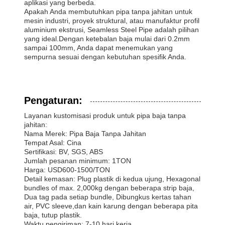
aplikasi yang berbeda.
Apakah Anda membutuhkan pipa tanpa jahitan untuk
mesin industri, proyek struktural, atau manufaktur profil
aluminium ekstrusi, Seamless Steel Pipe adalah pilihan
yang ideal.Dengan ketebalan baja mulai dari 0.2mm
sampai 100mm, Anda dapat menemukan yang
sempurna sesuai dengan kebutuhan spesifik Anda.
Pengaturan:
Layanan kustomisasi produk untuk pipa baja tanpa
jahitan:
Nama Merek: Pipa Baja Tanpa Jahitan
Tempat Asal: Cina
Sertifikasi: BV, SGS, ABS
Jumlah pesanan minimum: 1TON
Harga: USD600-1500/TON
Detail kemasan: Plug plastik di kedua ujung, Hexagonal
bundles of max. 2,000kg dengan beberapa strip baja,
Dua tag pada setiap bundle, Dibungkus kertas tahan
air, PVC sleeve,dan kain karung dengan beberapa pita
baja, tutup plastik.
Waktu pengiriman: 7-10 hari kerja