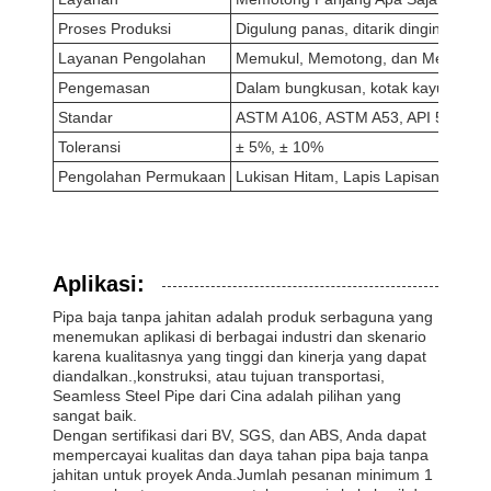
Proses Produksi
Digulung panas, ditarik dingin, digul
Layanan Pengolahan
Memukul, Memotong, dan Membeng
Pengemasan
Dalam bungkusan, kotak kayu yang la
Standar
ASTM A106, ASTM A53, API 5L, DIN
Toleransi
± 5%, ± 10%
Pengolahan Permukaan
Lukisan Hitam, Lapis Lapisan, Minyak
Aplikasi:
Pipa baja tanpa jahitan adalah produk serbaguna yang
menemukan aplikasi di berbagai industri dan skenario
karena kualitasnya yang tinggi dan kinerja yang dapat
diandalkan.,konstruksi, atau tujuan transportasi,
Seamless Steel Pipe dari Cina adalah pilihan yang
sangat baik.
Dengan sertifikasi dari BV, SGS, dan ABS, Anda dapat
mempercayai kualitas dan daya tahan pipa baja tanpa
jahitan untuk proyek Anda.Jumlah pesanan minimum 1