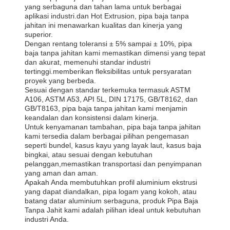
yang serbaguna dan tahan lama untuk berbagai
aplikasi industri.dan Hot Extrusion, pipa baja tanpa
jahitan ini menawarkan kualitas dan kinerja yang
superior.
Dengan rentang toleransi ± 5% sampai ± 10%, pipa
baja tanpa jahitan kami memastikan dimensi yang tepat
dan akurat, memenuhi standar industri
tertinggi.memberikan fleksibilitas untuk persyaratan
proyek yang berbeda.
Sesuai dengan standar terkemuka termasuk ASTM
A106, ASTM A53, API 5L, DIN 17175, GB/T8162, dan
GB/T8163, pipa baja tanpa jahitan kami menjamin
keandalan dan konsistensi dalam kinerja.
Untuk kenyamanan tambahan, pipa baja tanpa jahitan
kami tersedia dalam berbagai pilihan pengemasan
seperti bundel, kasus kayu yang layak laut, kasus baja
bingkai, atau sesuai dengan kebutuhan
pelanggan,memastikan transportasi dan penyimpanan
yang aman dan aman.
Apakah Anda membutuhkan profil aluminium ekstrusi
yang dapat diandalkan, pipa logam yang kokoh, atau
batang datar aluminium serbaguna, produk Pipa Baja
Tanpa Jahit kami adalah pilihan ideal untuk kebutuhan
industri Anda.